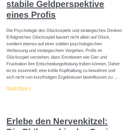
stabile Geldperspektive
eines Profis
Die Psychologie des Glücksspiels und strategisches Denken
Erfolgreiches Glücksspiel basiert nicht allein auf Glück,
sondern ebenso auf einer soliden psychologischen
Verfassung und strategischem Vorgehen. Profis im
Glücksspiel verstehen, dass Emotionen wie Gier und
Frustration ihre Entscheidungsfindung trüben können. Daher
ist es essenziell, eine kühle Kopfhaltung zu bewahren und
sich nicht von kurzfristigen Ergebnissen beeinflussen zu …
Meistern
Read More »
Sie
Ihre
Casino-
Gewinne:
Erlebe den Nervenkitzel:
Entdecken
Sie