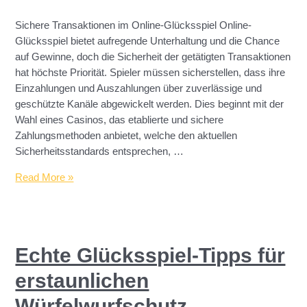
Sichere Transaktionen im Online-Glücksspiel Online-
Glücksspiel bietet aufregende Unterhaltung und die Chance
auf Gewinne, doch die Sicherheit der getätigten Transaktionen
hat höchste Priorität. Spieler müssen sicherstellen, dass ihre
Einzahlungen und Auszahlungen über zuverlässige und
geschützte Kanäle abgewickelt werden. Dies beginnt mit der
Wahl eines Casinos, das etablierte und sichere
Zahlungsmethoden anbietet, welche den aktuellen
Sicherheitsstandards entsprechen, …
triumphal
Read More »
wins
sichern
Sie
Ihre
Echte Glücksspiel-Tipps für
Vermögenswerte
bei
erstaunlichen
Slotbunny
Würfelwurfschutz
Casino