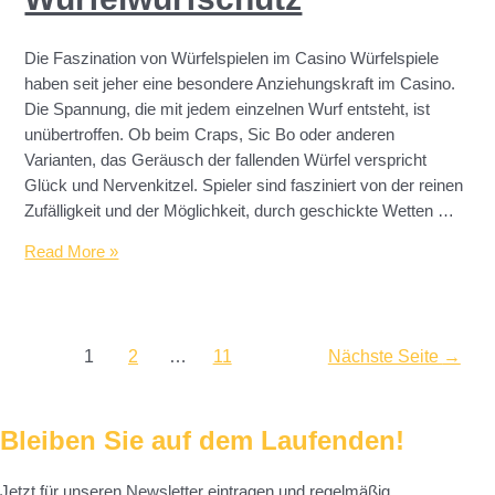
Die Faszination von Würfelspielen im Casino Würfelspiele
haben seit jeher eine besondere Anziehungskraft im Casino.
Die Spannung, die mit jedem einzelnen Wurf entsteht, ist
unübertroffen. Ob beim Craps, Sic Bo oder anderen
Varianten, das Geräusch der fallenden Würfel verspricht
Glück und Nervenkitzel. Spieler sind fasziniert von der reinen
Zufälligkeit und der Möglichkeit, durch geschickte Wetten …
Echte
Read More »
Glücksspiel-
Tipps
für
Beitragsnavigation
erstaunlichen
1
2
…
11
Nächste Seite
→
Würfelwurfschutz
Bleiben Sie auf dem Laufenden!
Jetzt für unseren Newsletter eintragen und regelmäßig