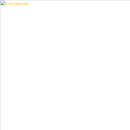
Zum
Inhalt
springen