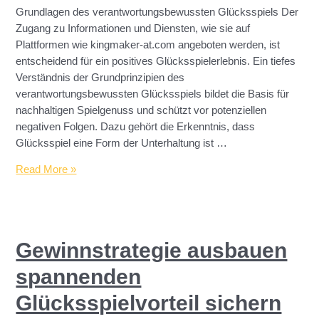
Grundlagen des verantwortungsbewussten Glücksspiels Der
Zugang zu Informationen und Diensten, wie sie auf
Plattformen wie kingmaker-at.com angeboten werden, ist
entscheidend für ein positives Glücksspielerlebnis. Ein tiefes
Verständnis der Grundprinzipien des
verantwortungsbewussten Glücksspiels bildet die Basis für
nachhaltigen Spielgenuss und schützt vor potenziellen
negativen Folgen. Dazu gehört die Erkenntnis, dass
Glücksspiel eine Form der Unterhaltung ist …
Schätzen
Read More »
Sie
diese
Glücksspielkonzepte
für
Gewinnstrategie ausbauen
anspruchsvolle,
solide
spannenden
Auszahlungen
Glücksspielvorteil sichern