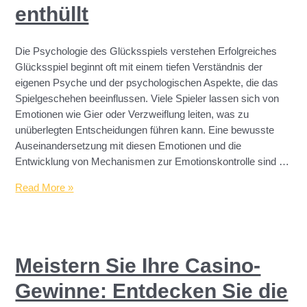
enthüllt
Die Psychologie des Glücksspiels verstehen Erfolgreiches
Glücksspiel beginnt oft mit einem tiefen Verständnis der
eigenen Psyche und der psychologischen Aspekte, die das
Spielgeschehen beeinflussen. Viele Spieler lassen sich von
Emotionen wie Gier oder Verzweiflung leiten, was zu
unüberlegten Entscheidungen führen kann. Eine bewusste
Auseinandersetzung mit diesen Emotionen und die
Entwicklung von Mechanismen zur Emotionskontrolle sind …
Schärfen
Read More »
Sie
Ihre
Perspektive
eine
Meistern Sie Ihre Casino-
glaubwürdige
Glücksspielstrategie
Gewinne: Entdecken Sie die
enthüllt