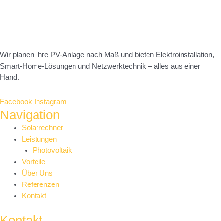
Wir planen Ihre PV-Anlage nach Maß und bieten Elektroinstallation,
Smart-Home-Lösungen und Netzwerktechnik – alles aus einer
Hand.
Facebook
Instagram
Navigation
Main
Solarrechner
Menu
Leistungen
Photovoltaik
Vorteile
Über Uns
Referenzen
Kontakt
Kontakt