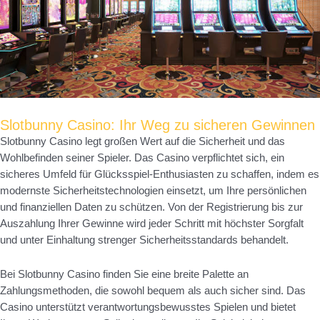
Slotbunny Casino: Ihr Weg zu sicheren Gewinnen
Slotbunny Casino legt großen Wert auf die Sicherheit und das
Wohlbefinden seiner Spieler. Das Casino verpflichtet sich, ein
sicheres Umfeld für Glücksspiel-Enthusiasten zu schaffen, indem es
modernste Sicherheitstechnologien einsetzt, um Ihre persönlichen
und finanziellen Daten zu schützen. Von der Registrierung bis zur
Auszahlung Ihrer Gewinne wird jeder Schritt mit höchster Sorgfalt
und unter Einhaltung strenger Sicherheitsstandards behandelt.
Bei Slotbunny Casino finden Sie eine breite Palette an
Zahlungsmethoden, die sowohl bequem als auch sicher sind. Das
Casino unterstützt verantwortungsbewusstes Spielen und bietet