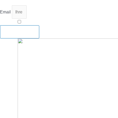
Email
Ich bin mit der Speicherung meiner Daten gemäß
D
Abonnieren