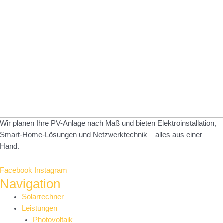
Wir planen Ihre PV-Anlage nach Maß und bieten Elektroinstallation,
Smart-Home-Lösungen und Netzwerktechnik – alles aus einer
Hand.
Facebook
Instagram
Navigation
Main
Solarrechner
Menu
Leistungen
Photovoltaik