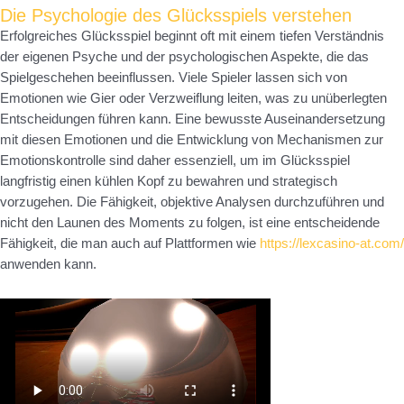
Die Psychologie des Glücksspiels verstehen
Erfolgreiches Glücksspiel beginnt oft mit einem tiefen Verständnis
der eigenen Psyche und der psychologischen Aspekte, die das
Spielgeschehen beeinflussen. Viele Spieler lassen sich von
Emotionen wie Gier oder Verzweiflung leiten, was zu unüberlegten
Entscheidungen führen kann. Eine bewusste Auseinandersetzung
mit diesen Emotionen und die Entwicklung von Mechanismen zur
Emotionskontrolle sind daher essenziell, um im Glücksspiel
langfristig einen kühlen Kopf zu bewahren und strategisch
vorzugehen. Die Fähigkeit, objektive Analysen durchzuführen und
nicht den Launen des Moments zu folgen, ist eine entscheidende
Fähigkeit, die man auch auf Plattformen wie
https://lexcasino-at.com/
anwenden kann.