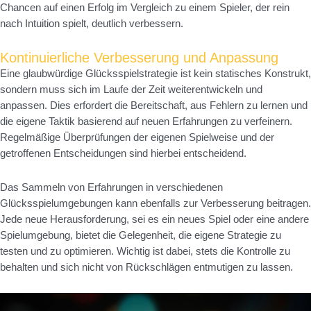
Chancen auf einen Erfolg im Vergleich zu einem Spieler, der rein
nach Intuition spielt, deutlich verbessern.
Kontinuierliche Verbesserung und Anpassung
Eine glaubwürdige Glücksspielstrategie ist kein statisches Konstrukt,
sondern muss sich im Laufe der Zeit weiterentwickeln und
anpassen. Dies erfordert die Bereitschaft, aus Fehlern zu lernen und
die eigene Taktik basierend auf neuen Erfahrungen zu verfeinern.
Regelmäßige Überprüfungen der eigenen Spielweise und der
getroffenen Entscheidungen sind hierbei entscheidend.
Das Sammeln von Erfahrungen in verschiedenen
Glücksspielumgebungen kann ebenfalls zur Verbesserung beitragen.
Jede neue Herausforderung, sei es ein neues Spiel oder eine andere
Spielumgebung, bietet die Gelegenheit, die eigene Strategie zu
testen und zu optimieren. Wichtig ist dabei, stets die Kontrolle zu
behalten und sich nicht von Rückschlägen entmutigen zu lassen.