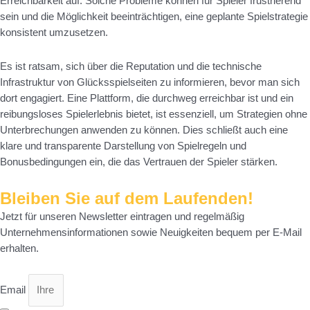
Erreichbarkeit auf. Solche Probleme können für Spieler frustrierend
sein und die Möglichkeit beeinträchtigen, eine geplante Spielstrategie
konsistent umzusetzen.
Es ist ratsam, sich über die Reputation und die technische
Infrastruktur von Glücksspielseiten zu informieren, bevor man sich
dort engagiert. Eine Plattform, die durchweg erreichbar ist und ein
reibungsloses Spielerlebnis bietet, ist essenziell, um Strategien ohne
Unterbrechungen anwenden zu können. Dies schließt auch eine
klare und transparente Darstellung von Spielregeln und
Bonusbedingungen ein, die das Vertrauen der Spieler stärken.
Bleiben Sie auf dem Laufenden!
Jetzt für unseren Newsletter eintragen und regelmäßig
Unternehmensinformationen sowie Neuigkeiten bequem per E-Mail
erhalten.
Email