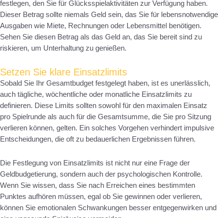
festlegen, den Sie für Glücksspielaktivitäten zur Verfügung haben.
Dieser Betrag sollte niemals Geld sein, das Sie für lebensnotwendige
Ausgaben wie Miete, Rechnungen oder Lebensmittel benötigen.
Sehen Sie diesen Betrag als das Geld an, das Sie bereit sind zu
riskieren, um Unterhaltung zu genießen.
Setzen Sie klare Einsatzlimits
Sobald Sie Ihr Gesamtbudget festgelegt haben, ist es unerlässlich,
auch tägliche, wöchentliche oder monatliche Einsatzlimits zu
definieren. Diese Limits sollten sowohl für den maximalen Einsatz
pro Spielrunde als auch für die Gesamtsumme, die Sie pro Sitzung
verlieren können, gelten. Ein solches Vorgehen verhindert impulsive
Entscheidungen, die oft zu bedauerlichen Ergebnissen führen.
Die Festlegung von Einsatzlimits ist nicht nur eine Frage der
Geldbudgetierung, sondern auch der psychologischen Kontrolle.
Wenn Sie wissen, dass Sie nach Erreichen eines bestimmten
Punktes aufhören müssen, egal ob Sie gewinnen oder verlieren,
können Sie emotionalen Schwankungen besser entgegenwirken und