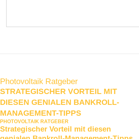
Hauptmenü
Photovoltaik Ratgeber
STRATEGISCHER VORTEIL MIT
DIESEN GENIALEN BANKROLL-
MANAGEMENT-TIPPS
PHOTOVOLTAIK RATGEBER
Strategischer Vorteil mit diesen
genialen Bankroll-Management-Tipps