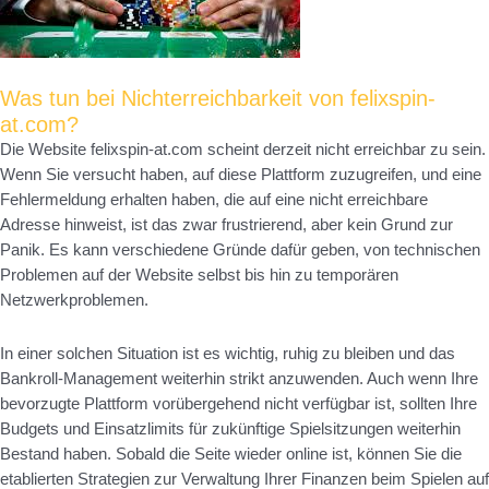
Was tun bei Nichterreichbarkeit von felixspin-
at.com?
Die Website felixspin-at.com scheint derzeit nicht erreichbar zu sein.
Wenn Sie versucht haben, auf diese Plattform zuzugreifen, und eine
Fehlermeldung erhalten haben, die auf eine nicht erreichbare
Adresse hinweist, ist das zwar frustrierend, aber kein Grund zur
Panik. Es kann verschiedene Gründe dafür geben, von technischen
Problemen auf der Website selbst bis hin zu temporären
Netzwerkproblemen.
In einer solchen Situation ist es wichtig, ruhig zu bleiben und das
Bankroll-Management weiterhin strikt anzuwenden. Auch wenn Ihre
bevorzugte Plattform vorübergehend nicht verfügbar ist, sollten Ihre
Budgets und Einsatzlimits für zukünftige Spielsitzungen weiterhin
Bestand haben. Sobald die Seite wieder online ist, können Sie die
etablierten Strategien zur Verwaltung Ihrer Finanzen beim Spielen auf