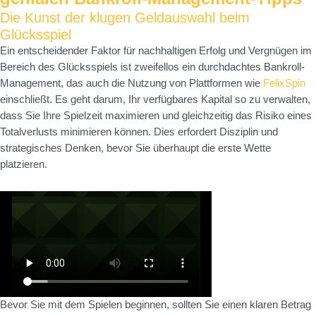
Die Kunst der klugen Geldauswahl beim
Glücksspiel
Ein entscheidender Faktor für nachhaltigen Erfolg und Vergnügen im
Bereich des Glücksspiels ist zweifellos ein durchdachtes Bankroll-
Management, das auch die Nutzung von Plattformen wie
FelixSpin
einschließt. Es geht darum, Ihr verfügbares Kapital so zu verwalten,
dass Sie Ihre Spielzeit maximieren und gleichzeitig das Risiko eines
Totalverlusts minimieren können. Dies erfordert Disziplin und
strategisches Denken, bevor Sie überhaupt die erste Wette
platzieren.
Bevor Sie mit dem Spielen beginnen, sollten Sie einen klaren Betrag