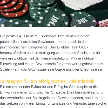
Die positive Aussicht im Glücksspiel liegt nicht nur in den
potenziellen finanziellen Gewinnen, sondern auch in der
psychologischen Komponente. Das Erlebnis, sein Glück
herauszufordern und die Aufregung während des Spiels, sind für
viele ein wichtiger Teil der Freizeitgestaltung. Mit der richtigen
Einstellung und einem Bewusstsein für verantwortungsbewusstes
Spielen kann das Glücksspiel eine Quelle positiver Erlebnisse sein.
Strategien für ein erfolgreiches Spielerlebnis
Ein entscheidender Faktor für den Erfolg im Glücksspiel ist die
Entwicklung einer durchdachten Strategie. Dies beinhaltet nicht nur
das Verständnis der Spielregeln und Gewinnchancen, sondern auch
das Setzen von klaren Limits für Einsätze und Verluste. Eine solche