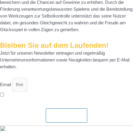
bereichern und die Chancen auf Gewinne zu erhöhen. Durch die
Förderung verantwortungsbewussten Spielens und die Bereitstellung
von Werkzeugen zur Selbstkontrolle unterstützt das seine Nutzer
dabei, ein gesundes Gleichgewicht zu wahren und die Freude am
Glücksspiel in vollen Zügen zu genießen.
Bleiben Sie auf dem Laufenden!
Jetzt für unseren Newsletter eintragen und regelmäßig
Unternehmensinformationen sowie Neuigkeiten bequem per E-Mail
erhalten.
Email
Ich bin mit der Speicherung meiner Daten gemäß
Datenschutzerklärung
einverstanden.
Abonnieren