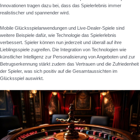
Innovationen tragen dazu bei, dass das Spielerlebnis immer
realistischer und spannender wird.
Mobile Glücksspielanwendungen und Live-Dealer-Spiele sind
weitere Beispiele dafür, wie Technologie das Spielerlebnis
verbessert. Spieler können nun jederzeit und überall auf ihre
Lieblingsspiele zugreifen. Die Integration von Technologien wie
künstlicher Intelligenz zur Personalisierung von Angeboten und zur
Betrugserkennung stärkt zudem das Vertrauen und die Zufriedenheit
der Spieler, was sich positiv auf die Gesamtaussichten im
Glücksspiel auswirkt.