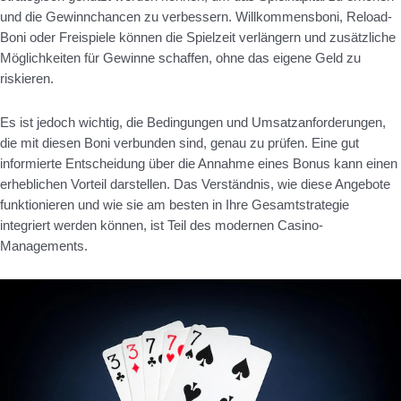
und die Gewinnchancen zu verbessern. Willkommensboni, Reload-
Boni oder Freispiele können die Spielzeit verlängern und zusätzliche
Möglichkeiten für Gewinne schaffen, ohne das eigene Geld zu
riskieren.
Es ist jedoch wichtig, die Bedingungen und Umsatzanforderungen,
die mit diesen Boni verbunden sind, genau zu prüfen. Eine gut
informierte Entscheidung über die Annahme eines Bonus kann einen
erheblichen Vorteil darstellen. Das Verständnis, wie diese Angebote
funktionieren und wie sie am besten in Ihre Gesamtstrategie
integriert werden können, ist Teil des modernen Casino-
Managements.