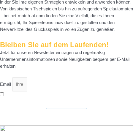
in der Sie Ihre eigenen Strategien entwickeln und anwenden können.
Von klassischen Tischspielen bis hin zu aufregenden Spielautomaten
– bei bet-match-at.com finden Sie eine Vielfalt, die es Ihnen
ermöglicht, Ihr Spielerlebnis individuell zu gestalten und den
Nervenkitzel des Glücksspiels in vollen Zügen zu genießen.
Bleiben Sie auf dem Laufenden!
Jetzt für unseren Newsletter eintragen und regelmäßig
Unternehmensinformationen sowie Neuigkeiten bequem per E-Mail
erhalten.
Email
Ich bin mit der Speicherung meiner Daten gemäß
Datenschutzerklärung
einverstanden.
Abonnieren