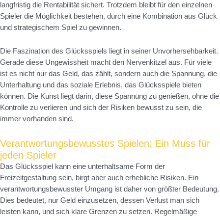
langfristig die Rentabilität sichert. Trotzdem bleibt für den einzelnen
Spieler die Möglichkeit bestehen, durch eine Kombination aus Glück
und strategischem Spiel zu gewinnen.
Die Faszination des Glücksspiels liegt in seiner Unvorhersehbarkeit.
Gerade diese Ungewissheit macht den Nervenkitzel aus. Für viele
ist es nicht nur das Geld, das zählt, sondern auch die Spannung, die
Unterhaltung und das soziale Erlebnis, das Glücksspiele bieten
können. Die Kunst liegt darin, diese Spannung zu genießen, ohne die
Kontrolle zu verlieren und sich der Risiken bewusst zu sein, die
immer vorhanden sind.
Verantwortungsbewusstes Spielen: Ein Muss für
jeden Spieler
Das Glücksspiel kann eine unterhaltsame Form der
Freizeitgestaltung sein, birgt aber auch erhebliche Risiken. Ein
verantwortungsbewusster Umgang ist daher von größter Bedeutung.
Dies bedeutet, nur Geld einzusetzen, dessen Verlust man sich
leisten kann, und sich klare Grenzen zu setzen. Regelmäßige