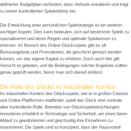
definierter Budgetplan verhindert, dass Verluste eskalieren und trägt
zu einem kontrollierten Spielerlebnis bei.
Die Entwicklung einer persönlichen Spielstrategie ist ein weiterer
wichtiger Aspekt. Dies kann bedeuten, sich auf bestimmte Spiele zu
spezialisieren und deren Regeln und optimale Spielweisen zu
erlernen. Im Bereich des Online-Glücksspiels gibt es oft
Bonusangebote und Promotionen, die geschickt genutzt werden
können, um das eigene Kapital zu erhöhen. Doch auch hier gilt:
Vorsicht ist geboten, und die Bedingungen solcher Angebote sollten
genau geprüft werden, bevor man sich darauf einlässt.
Die Rolle des Glücks im industriellen Kontext
Im industriellen Kontext des Glücksspiels, wie er in großen Casinos
und Online-Plattformen stattfindet, spielt das Glück eine zentrale,
aber kontrollierte Rolle. Betreiber von Glücksspieleinrichtungen
investieren erheblich in Technologie und Sicherheit, um einen fairen
Ablauf zu gewährleisten und gleichzeitig ihre Einnahmen zu
maximieren. Die Spiele sind so konzipiert, dass der Hausvorteil