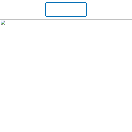
Abonnieren