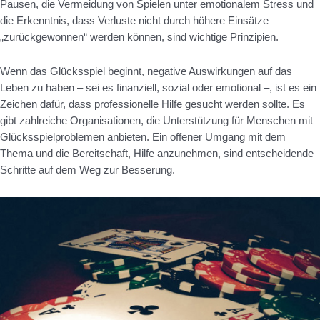
Pausen, die Vermeidung von Spielen unter emotionalem Stress und
die Erkenntnis, dass Verluste nicht durch höhere Einsätze
„zurückgewonnen“ werden können, sind wichtige Prinzipien.
Wenn das Glücksspiel beginnt, negative Auswirkungen auf das
Leben zu haben – sei es finanziell, sozial oder emotional –, ist es ein
Zeichen dafür, dass professionelle Hilfe gesucht werden sollte. Es
gibt zahlreiche Organisationen, die Unterstützung für Menschen mit
Glücksspielproblemen anbieten. Ein offener Umgang mit dem
Thema und die Bereitschaft, Hilfe anzunehmen, sind entscheidende
Schritte auf dem Weg zur Besserung.