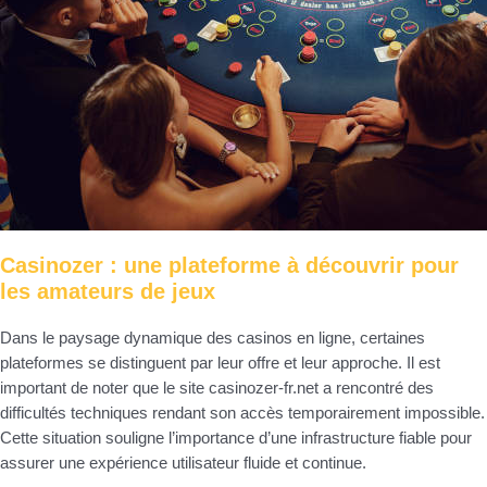
Casinozer : une plateforme à découvrir pour
les amateurs de jeux
Dans le paysage dynamique des casinos en ligne, certaines
plateformes se distinguent par leur offre et leur approche. Il est
important de noter que le site casinozer-fr.net a rencontré des
difficultés techniques rendant son accès temporairement impossible.
Cette situation souligne l’importance d’une infrastructure fiable pour
assurer une expérience utilisateur fluide et continue.