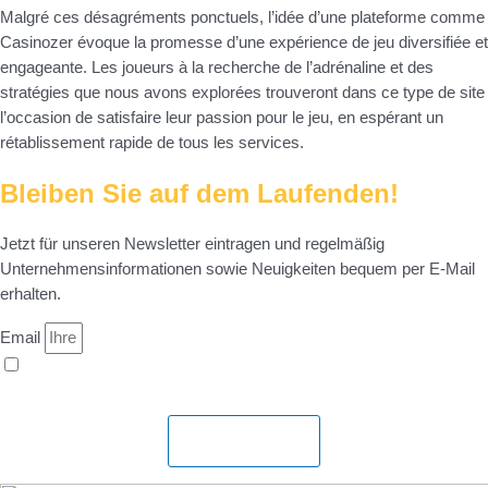
Malgré ces désagréments ponctuels, l’idée d’une plateforme comme
Casinozer évoque la promesse d’une expérience de jeu diversifiée et
engageante. Les joueurs à la recherche de l’adrénaline et des
stratégies que nous avons explorées trouveront dans ce type de site
l’occasion de satisfaire leur passion pour le jeu, en espérant un
rétablissement rapide de tous les services.
Bleiben Sie auf dem Laufenden!
Jetzt für unseren Newsletter eintragen und regelmäßig
Unternehmensinformationen sowie Neuigkeiten bequem per E-Mail
erhalten.
Email
Ich bin mit der Speicherung meiner Daten gemäß
Datenschutzerklärung
einverstanden.
Abonnieren