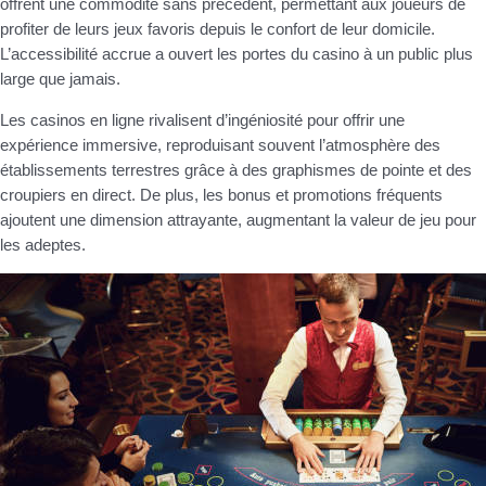
offrent une commodité sans précédent, permettant aux joueurs de
profiter de leurs jeux favoris depuis le confort de leur domicile.
L’accessibilité accrue a ouvert les portes du casino à un public plus
large que jamais.
Les casinos en ligne rivalisent d’ingéniosité pour offrir une
expérience immersive, reproduisant souvent l’atmosphère des
établissements terrestres grâce à des graphismes de pointe et des
croupiers en direct. De plus, les bonus et promotions fréquents
ajoutent une dimension attrayante, augmentant la valeur de jeu pour
les adeptes.