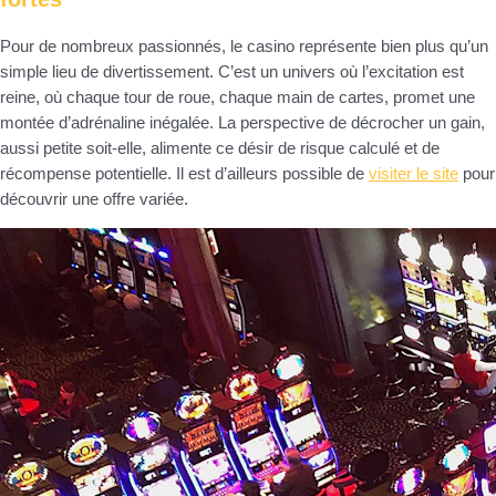
Pour de nombreux passionnés, le casino représente bien plus qu’un
simple lieu de divertissement. C’est un univers où l’excitation est
reine, où chaque tour de roue, chaque main de cartes, promet une
montée d’adrénaline inégalée. La perspective de décrocher un gain,
aussi petite soit-elle, alimente ce désir de risque calculé et de
récompense potentielle. Il est d’ailleurs possible de
visiter le site
pour
découvrir une offre variée.