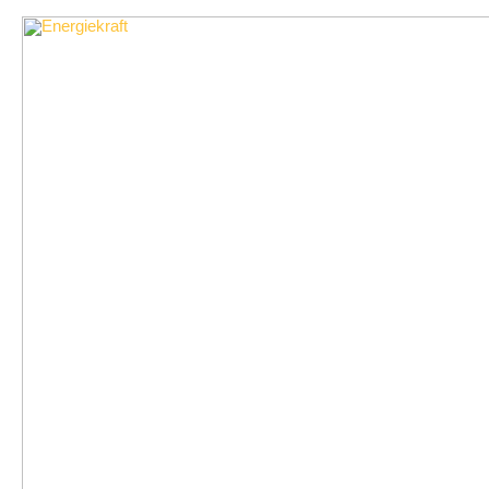
Zum
Inhalt
springen