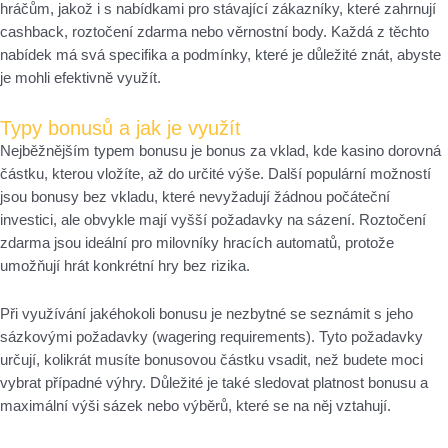
hráčům, jakož i s nabídkami pro stávající zákazníky, které zahrnují
cashback, roztočení zdarma nebo věrnostní body. Každá z těchto
nabídek má svá specifika a podmínky, které je důležité znát, abyste
je mohli efektivně využít.
Typy bonusů a jak je využít
Nejběžnějším typem bonusu je bonus za vklad, kde kasino dorovná
částku, kterou vložíte, až do určité výše. Další populární možností
jsou bonusy bez vkladu, které nevyžadují žádnou počáteční
investici, ale obvykle mají vyšší požadavky na sázení. Roztočení
zdarma jsou ideální pro milovníky hracích automatů, protože
umožňují hrát konkrétní hry bez rizika.
Při využívání jakéhokoli bonusu je nezbytné se seznámit s jeho
sázkovými požadavky (wagering requirements). Tyto požadavky
určují, kolikrát musíte bonusovou částku vsadit, než budete moci
vybrat případné výhry. Důležité je také sledovat platnost bonusu a
maximální výši sázek nebo výběrů, které se na něj vztahují.