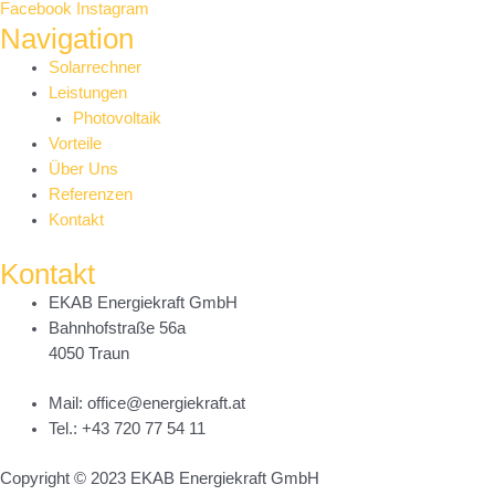
Facebook
Instagram
Navigation
Main
Solarrechner
Menu
Leistungen
Photovoltaik
Vorteile
Über Uns
Referenzen
Kontakt
Kontakt
EKAB Energiekraft GmbH
Bahnhofstraße 56a
4050 Traun
Mail: office@energiekraft.at
Tel.: +43 720 77 54 11
Copyright © 2023 EKAB Energiekraft GmbH