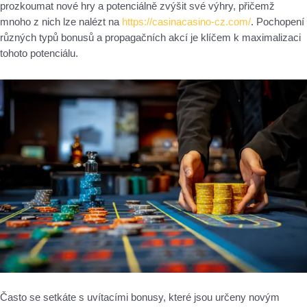
prozkoumat nové hry a potenciálně zvýšit své výhry, přičemž
mnoho z nich lze nalézt na
https://casinacasino-cz.com/
. Pochopení
různých typů bonusů a propagačních akcí je klíčem k maximalizaci
tohoto potenciálu.
Často se setkáte s uvítacími bonusy, které jsou určeny novým