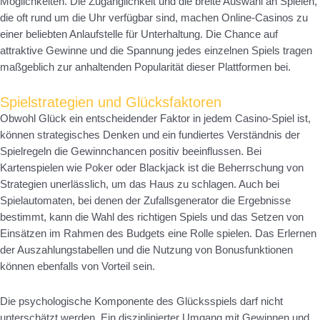
Möglichkeiten. Die Zugänglichkeit und die breite Auswahl an Spielen,
die oft rund um die Uhr verfügbar sind, machen Online-Casinos zu
einer beliebten Anlaufstelle für Unterhaltung. Die Chance auf
attraktive Gewinne und die Spannung jedes einzelnen Spiels tragen
maßgeblich zur anhaltenden Popularität dieser Plattformen bei.
Spielstrategien und Glücksfaktoren
Obwohl Glück ein entscheidender Faktor in jedem Casino-Spiel ist,
können strategisches Denken und ein fundiertes Verständnis der
Spielregeln die Gewinnchancen positiv beeinflussen. Bei
Kartenspielen wie Poker oder Blackjack ist die Beherrschung von
Strategien unerlässlich, um das Haus zu schlagen. Auch bei
Spielautomaten, bei denen der Zufallsgenerator die Ergebnisse
bestimmt, kann die Wahl des richtigen Spiels und das Setzen von
Einsätzen im Rahmen des Budgets eine Rolle spielen. Das Erlernen
der Auszahlungstabellen und die Nutzung von Bonusfunktionen
können ebenfalls von Vorteil sein.
Die psychologische Komponente des Glücksspiels darf nicht
unterschätzt werden. Ein disziplinierter Umgang mit Gewinnen und