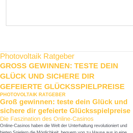
Hauptmenü
Photovoltaik Ratgeber
GROSS GEWINNEN: TESTE DEIN G
LÜCK UND SICHERE DIR G
EFEIERTE GLÜCKSSPIELPREISE
PHOTOVOLTAIK RATGEBER
Groß gewinnen: teste dein Glück und
sichere dir gefeierte Glücksspielpreise
Die Faszination des Online-Casinos
Online-Casinos haben die Welt der Unterhaltung revolutioniert und
bieten Spielern die Möglichkeit, bequem von zu Hause aus in eine