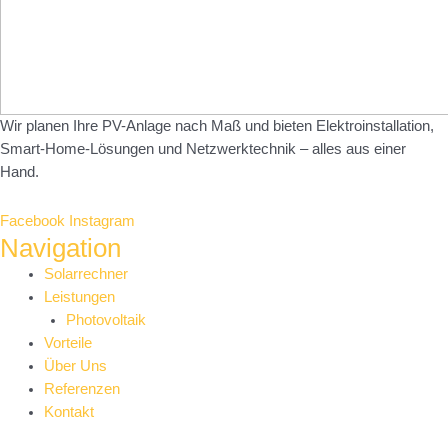
Wir planen Ihre PV-Anlage nach Maß und bieten Elektroinstallation,
Smart-Home-Lösungen und Netzwerktechnik – alles aus einer
Hand.
Facebook
Instagram
Navigation
Main
Solarrechner
Menu
Leistungen
Photovoltaik
Vorteile
Über Uns
Referenzen
Kontakt