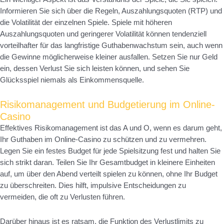
Informieren Sie sich über die Regeln, Auszahlungsquoten (RTP) und
die Volatilität der einzelnen Spiele. Spiele mit höheren
Auszahlungsquoten und geringerer Volatilität können tendenziell
vorteilhafter für das langfristige Guthabenwachstum sein, auch wenn
die Gewinne möglicherweise kleiner ausfallen. Setzen Sie nur Geld
ein, dessen Verlust Sie sich leisten können, und sehen Sie
Glücksspiel niemals als Einkommensquelle.
Risikomanagement und Budgetierung im Online-
Casino
Effektives Risikomanagement ist das A und O, wenn es darum geht,
Ihr Guthaben im Online-Casino zu schützen und zu vermehren.
Legen Sie ein festes Budget für jede Spielsitzung fest und halten Sie
sich strikt daran. Teilen Sie Ihr Gesamtbudget in kleinere Einheiten
auf, um über den Abend verteilt spielen zu können, ohne Ihr Budget
zu überschreiten. Dies hilft, impulsive Entscheidungen zu
vermeiden, die oft zu Verlusten führen.
Darüber hinaus ist es ratsam, die Funktion des Verlustlimits zu