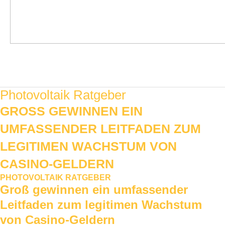
Hauptmenü
Photovoltaik Ratgeber
GROSS GEWINNEN EIN U
MFASSENDER LEITFADEN ZUM L
EGITIMEN WACHSTUM VON C
ASINO-GELDERN
PHOTOVOLTAIK RATGEBER
Groß gewinnen ein umfassender
Leitfaden zum legitimen Wachstum
von Casino-Geldern