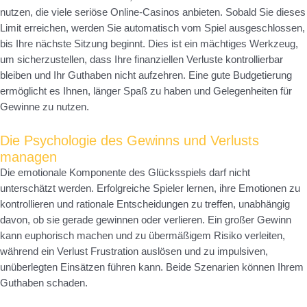
nutzen, die viele seriöse Online-Casinos anbieten. Sobald Sie dieses
Limit erreichen, werden Sie automatisch vom Spiel ausgeschlossen,
bis Ihre nächste Sitzung beginnt. Dies ist ein mächtiges Werkzeug,
um sicherzustellen, dass Ihre finanziellen Verluste kontrollierbar
bleiben und Ihr Guthaben nicht aufzehren. Eine gute Budgetierung
ermöglicht es Ihnen, länger Spaß zu haben und Gelegenheiten für
Gewinne zu nutzen.
Die Psychologie des Gewinns und Verlusts
managen
Die emotionale Komponente des Glücksspiels darf nicht
unterschätzt werden. Erfolgreiche Spieler lernen, ihre Emotionen zu
kontrollieren und rationale Entscheidungen zu treffen, unabhängig
davon, ob sie gerade gewinnen oder verlieren. Ein großer Gewinn
kann euphorisch machen und zu übermäßigem Risiko verleiten,
während ein Verlust Frustration auslösen und zu impulsiven,
unüberlegten Einsätzen führen kann. Beide Szenarien können Ihrem
Guthaben schaden.