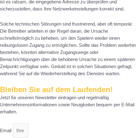
ist es ratsam, die eingegebene Adresse zu überprüfen und
sicherzustellen, dass Ihre Netzwerkeinstellungen korrekt sind.
Solche technischen Störungen sind frustrierend, aber oft temporär.
Die Betreiber arbeiten in der Regel daran, die Ursache
schnellstmöglich zu beheben, um den Spielern wieder einen
reibungslosen Zugang zu ermöglichen. Sollte das Problem weiterhin
bestehen, könnten alternative Zugangswege oder
Benachrichtigungen über die behobene Ursache zu einem späteren
Zeitpunkt verfügbar sein. Geduld ist in solchen Situationen gefragt,
während Sie auf die Wiederherstellung des Dienstes warten.
Bleiben Sie auf dem Laufenden!
Jetzt für unseren Newsletter eintragen und regelmäßig
Unternehmensinformationen sowie Neuigkeiten bequem per E-Mail
erhalten.
Email