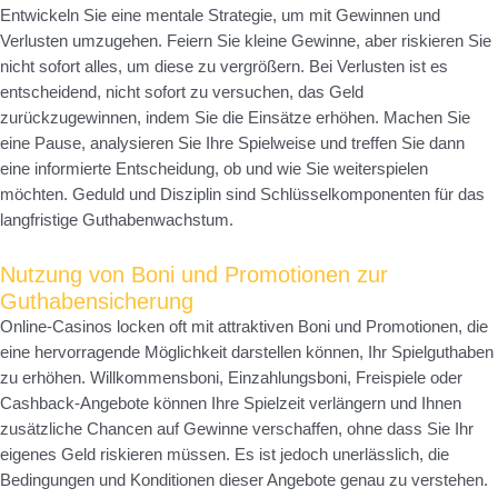
Entwickeln Sie eine mentale Strategie, um mit Gewinnen und
Verlusten umzugehen. Feiern Sie kleine Gewinne, aber riskieren Sie
nicht sofort alles, um diese zu vergrößern. Bei Verlusten ist es
entscheidend, nicht sofort zu versuchen, das Geld
zurückzugewinnen, indem Sie die Einsätze erhöhen. Machen Sie
eine Pause, analysieren Sie Ihre Spielweise und treffen Sie dann
eine informierte Entscheidung, ob und wie Sie weiterspielen
möchten. Geduld und Disziplin sind Schlüsselkomponenten für das
langfristige Guthabenwachstum.
Nutzung von Boni und Promotionen zur
Guthabensicherung
Online-Casinos locken oft mit attraktiven Boni und Promotionen, die
eine hervorragende Möglichkeit darstellen können, Ihr Spielguthaben
zu erhöhen. Willkommensboni, Einzahlungsboni, Freispiele oder
Cashback-Angebote können Ihre Spielzeit verlängern und Ihnen
zusätzliche Chancen auf Gewinne verschaffen, ohne dass Sie Ihr
eigenes Geld riskieren müssen. Es ist jedoch unerlässlich, die
Bedingungen und Konditionen dieser Angebote genau zu verstehen.