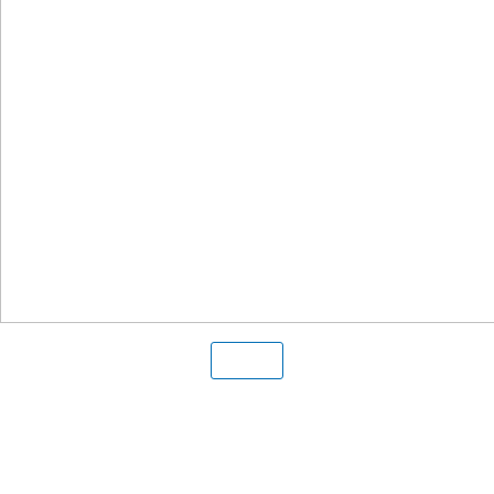
Hauptmenü