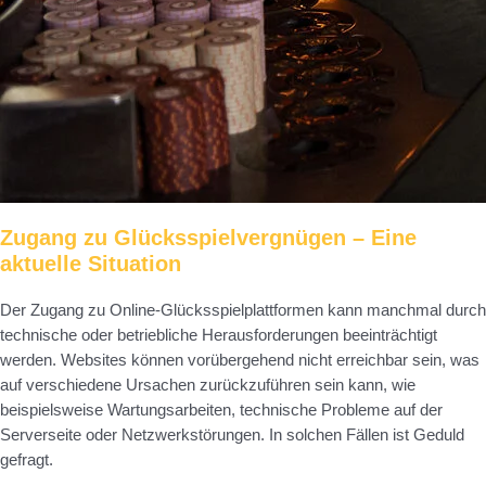
Zugang zu Glücksspielvergnügen – Eine
aktuelle Situation
Der Zugang zu Online-Glücksspielplattformen kann manchmal durch
technische oder betriebliche Herausforderungen beeinträchtigt
werden. Websites können vorübergehend nicht erreichbar sein, was
auf verschiedene Ursachen zurückzuführen sein kann, wie
beispielsweise Wartungsarbeiten, technische Probleme auf der
Serverseite oder Netzwerkstörungen. In solchen Fällen ist Geduld
gefragt.