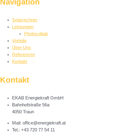
Navigation
Main
Solarrechner
Menu
Leistungen
Photovoltaik
Vorteile
Über Uns
Referenzen
Kontakt
Kontakt
EKAB Energiekraft GmbH
Bahnhofstraße 56a
4050 Traun
Mail: office@energiekraft.at
Tel.: +43 720 77 54 11