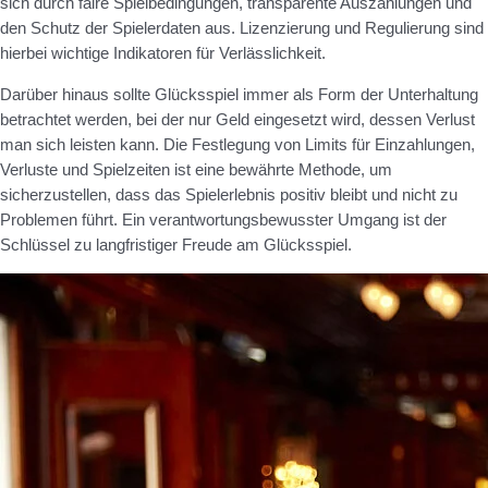
sich durch faire Spielbedingungen, transparente Auszahlungen und
den Schutz der Spielerdaten aus. Lizenzierung und Regulierung sind
hierbei wichtige Indikatoren für Verlässlichkeit.
Darüber hinaus sollte Glücksspiel immer als Form der Unterhaltung
betrachtet werden, bei der nur Geld eingesetzt wird, dessen Verlust
man sich leisten kann. Die Festlegung von Limits für Einzahlungen,
Verluste und Spielzeiten ist eine bewährte Methode, um
sicherzustellen, dass das Spielerlebnis positiv bleibt und nicht zu
Problemen führt. Ein verantwortungsbewusster Umgang ist der
Schlüssel zu langfristiger Freude am Glücksspiel.