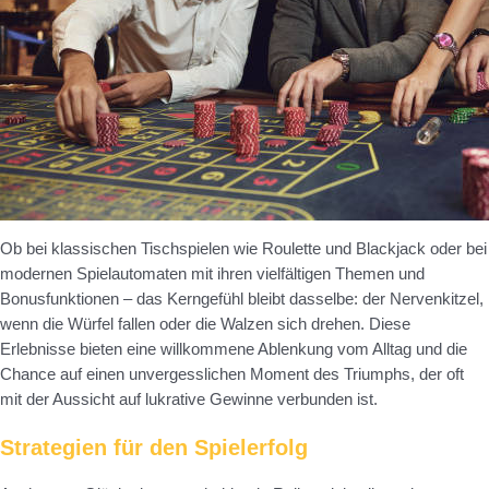
Ob bei klassischen Tischspielen wie Roulette und Blackjack oder bei
modernen Spielautomaten mit ihren vielfältigen Themen und
Bonusfunktionen – das Kerngefühl bleibt dasselbe: der Nervenkitzel,
wenn die Würfel fallen oder die Walzen sich drehen. Diese
Erlebnisse bieten eine willkommene Ablenkung vom Alltag und die
Chance auf einen unvergesslichen Moment des Triumphs, der oft
mit der Aussicht auf lukrative Gewinne verbunden ist.
Strategien für den Spielerfolg