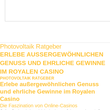
Hauptmenü
Photovoltaik Ratgeber
ERLEBE AUSSERGEWÖHNLICHEN G
ENUSS UND EHRLICHE GEWINNE I
M ROYALEN CASINO
PHOTOVOLTAIK RATGEBER
Erlebe außergewöhnlichen Genuss
und ehrliche Gewinne im Royalen
Casino
Die Faszination von Online-Casinos