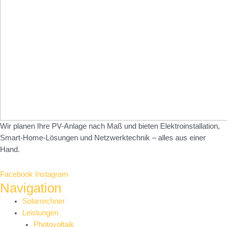
Wir planen Ihre PV-Anlage nach Maß und bieten Elektroinstallation,
Smart-Home-Lösungen und Netzwerktechnik – alles aus einer
Hand.
Facebook
Instagram
Navigation
Main
Solarrechner
Menu
Leistungen
Photovoltaik