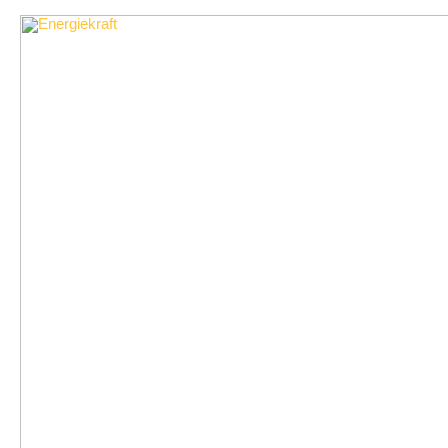
Zum
Inhalt
springen