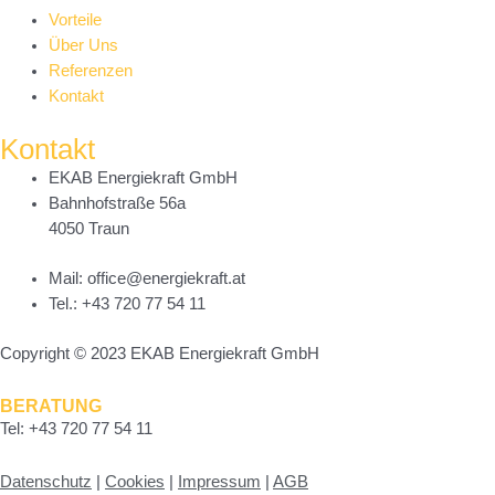
Vorteile
Über Uns
Referenzen
Kontakt
Kontakt
EKAB Energiekraft GmbH
Bahnhofstraße 56a
4050 Traun
Mail: office@energiekraft.at
Tel.: +43 720 77 54 11
Copyright © 2023 EKAB Energiekraft GmbH
BERATUNG
Tel: +43 720 77 54 11
Datenschutz
|
Cookies
|
Impressum
|
AGB