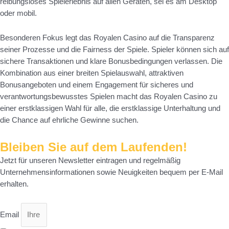
reibungsloses Spielerlebnis auf allen Geräten, sei es am Desktop
oder mobil.
Besonderen Fokus legt das Royalen Casino auf die Transparenz
seiner Prozesse und die Fairness der Spiele. Spieler können sich auf
sichere Transaktionen und klare Bonusbedingungen verlassen. Die
Kombination aus einer breiten Spielauswahl, attraktiven
Bonusangeboten und einem Engagement für sicheres und
verantwortungsbewusstes Spielen macht das Royalen Casino zu
einer erstklassigen Wahl für alle, die erstklassige Unterhaltung und
die Chance auf ehrliche Gewinne suchen.
Bleiben Sie auf dem Laufenden!
Jetzt für unseren Newsletter eintragen und regelmäßig
Unternehmensinformationen sowie Neuigkeiten bequem per E-Mail
erhalten.
Email