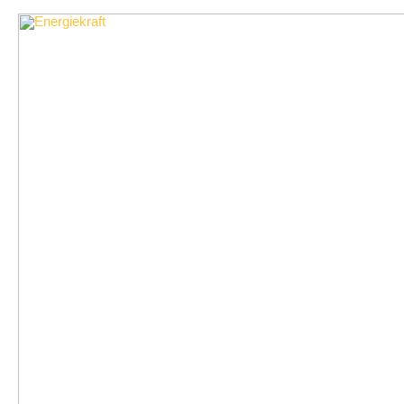
Zum
Inhalt
springen