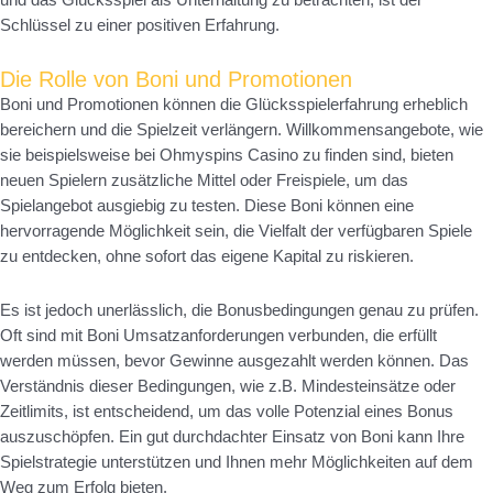
Schlüssel zu einer positiven Erfahrung.
Die Rolle von Boni und Promotionen
Boni und Promotionen können die Glücksspielerfahrung erheblich
bereichern und die Spielzeit verlängern. Willkommensangebote, wie
sie beispielsweise bei Ohmyspins Casino zu finden sind, bieten
neuen Spielern zusätzliche Mittel oder Freispiele, um das
Spielangebot ausgiebig zu testen. Diese Boni können eine
hervorragende Möglichkeit sein, die Vielfalt der verfügbaren Spiele
zu entdecken, ohne sofort das eigene Kapital zu riskieren.
Es ist jedoch unerlässlich, die Bonusbedingungen genau zu prüfen.
Oft sind mit Boni Umsatzanforderungen verbunden, die erfüllt
werden müssen, bevor Gewinne ausgezahlt werden können. Das
Verständnis dieser Bedingungen, wie z.B. Mindesteinsätze oder
Zeitlimits, ist entscheidend, um das volle Potenzial eines Bonus
auszuschöpfen. Ein gut durchdachter Einsatz von Boni kann Ihre
Spielstrategie unterstützen und Ihnen mehr Möglichkeiten auf dem
Weg zum Erfolg bieten.