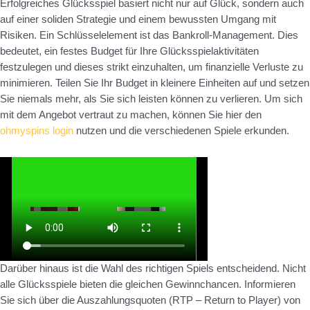
Erfolgreiches Glücksspiel basiert nicht nur auf Glück, sondern auch
auf einer soliden Strategie und einem bewussten Umgang mit
Risiken. Ein Schlüsselelement ist das Bankroll-Management. Dies
bedeutet, ein festes Budget für Ihre Glücksspielaktivitäten
festzulegen und dieses strikt einzuhalten, um finanzielle Verluste zu
minimieren. Teilen Sie Ihr Budget in kleinere Einheiten auf und setzen
Sie niemals mehr, als Sie sich leisten können zu verlieren. Um sich
mit dem Angebot vertraut zu machen, können Sie hier den
ohmyspins login
nutzen und die verschiedenen Spiele erkunden.
Darüber hinaus ist die Wahl des richtigen Spiels entscheidend. Nicht
alle Glücksspiele bieten die gleichen Gewinnchancen. Informieren
Sie sich über die Auszahlungsquoten (RTP – Return to Player) von