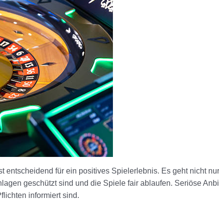
st entscheidend für ein positives Spielerlebnis. Es geht nicht n
lagen geschützt sind und die Spiele fair ablaufen. Seriöse Anbi
lichten informiert sind.