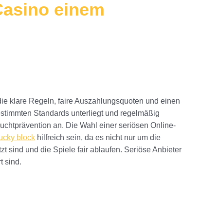
Casino einem
 die klare Regeln, faire Auszahlungsquoten und einen
bestimmten Standards unterliegt und regelmäßig
uchtprävention an. Die Wahl einer seriösen Online-
lucky block
hilfreich sein, da es nicht nur um die
 sind und die Spiele fair ablaufen. Seriöse Anbieter
t sind.