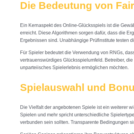
Die Bedeutung von Fair
Ein Kernaspekt des Online-Glücksspiels ist die Gewäh
erreicht. Diese Algorithmen sorgen dafür, dass die E
Ergebnissen sind. Unabhängige Prüfinstitute testen d
Für Spieler bedeutet die Verwendung von RNGs, dass k
vertrauenswürdiges Glücksspielumfeld. Betreiber, die a
unparteiisches Spielerlebnis ermöglichen möchten.
Spielauswahl und Bon
Die Vielfalt der angebotenen Spiele ist ein weiterer w
Spielen und mehr spricht unterschiedliche Spielerty
verbunden sein sollten. Transparente Bedingungen sin