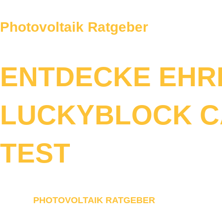
Photovoltaik Ratgeber
ENTDECKE EHRL
LUCKYBLOCK C
TEST
PHOTOVOLTAIK RATGEBER