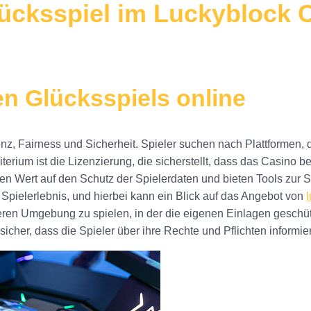
lücksspiel im Luckyblock 
n Glücksspiels online
enz, Fairness und Sicherheit. Spieler suchen nach Plattformen,
terium ist die Lizenzierung, die sicherstellt, dass das Casino 
en Wert auf den Schutz der Spielerdaten und bieten Tools zur S
s Spielerlebnis, und hierbei kann ein Blick auf das Angebot von
eren Umgebung zu spielen, in der die eigenen Einlagen geschützt
sicher, dass die Spieler über ihre Rechte und Pflichten informier