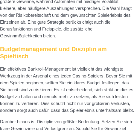
größere Gewinne, während Automaten mit niedriger Volatilität
kleinere, aber häufigere Auszahlungen versprechen. Die Wahl hängt
von der Risikobereitschaft und dem gewünschten Spielerlebnis des
Einzelnen ab. Eine gute Strategie berücksichtigt auch die
Bonusfunktionen und Freispiele, die zusätzliche
Gewinnmöglichkeiten bieten.
Budgetmanagement und Disziplin am
Spieltisch
Ein effektives Bankroll-Management ist vielleicht das wichtigste
Werkzeug in der Arsenal eines jeden Casino-Spielers. Bevor Sie mit
dem Spielen beginnen, sollten Sie ein klares Budget festlegen, das
Sie bereit sind zu riskieren. Es ist entscheidend, sich strikt an dieses
Budget zu halten und niemals mehr zu setzen, als Sie sich leisten
können zu verlieren. Dies schützt nicht nur vor größeren Verlusten,
sondern sorgt auch dafür, dass das Spielerlebnis unterhaltsam bleibt.
Darüber hinaus ist Disziplin von größter Bedeutung. Setzen Sie sich
klare Gewinnziele und Verlustgrenzen. Sobald Sie Ihr Gewinnziel