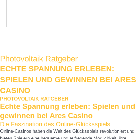
Hauptmenü
Photovoltaik Ratgeber
ECHTE SPANNUNG ERLEBEN:
SPIELEN UND GEWINNEN BEI ARES
CASINO
PHOTOVOLTAIK RATGEBER
Echte Spannung erleben: Spielen und
gewinnen bei Ares Casino
Die Faszination des Online-Glücksspiels
Online-Casinos haben die Welt des Glücksspiels revolutioniert und
bieten Spielern eine bequeme und aufregende Möglichkeit, ihre