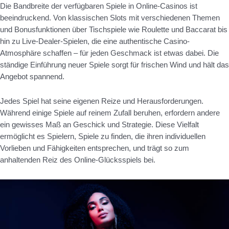
Die Bandbreite der verfügbaren Spiele in Online-Casinos ist
beeindruckend. Von klassischen Slots mit verschiedenen Themen
und Bonusfunktionen über Tischspiele wie Roulette und Baccarat bis
hin zu Live-Dealer-Spielen, die eine authentische Casino-
Atmosphäre schaffen – für jeden Geschmack ist etwas dabei. Die
ständige Einführung neuer Spiele sorgt für frischen Wind und hält das
Angebot spannend.
Jedes Spiel hat seine eigenen Reize und Herausforderungen.
Während einige Spiele auf reinem Zufall beruhen, erfordern andere
ein gewisses Maß an Geschick und Strategie. Diese Vielfalt
ermöglicht es Spielern, Spiele zu finden, die ihren individuellen
Vorlieben und Fähigkeiten entsprechen, und trägt so zum
anhaltenden Reiz des Online-Glücksspiels bei.