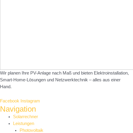
Wir planen Ihre PV-Anlage nach Maß und bieten Elektroinstallation,
Smart-Home-Lösungen und Netzwerktechnik – alles aus einer
Hand.
Facebook
Instagram
Navigation
Main
Solarrechner
Menu
Leistungen
Photovoltaik