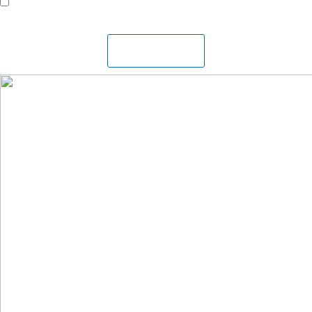
Ich bin mit der Speicherung meiner Daten gemäß
Datenschutzerklärung
einverstanden.
Abonnieren