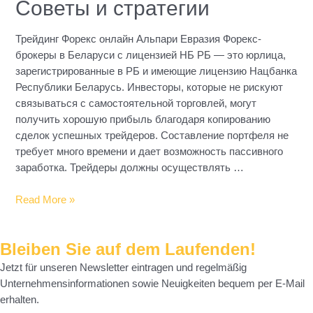
Советы и стратегии
Трейдинг Форекс онлайн Альпари Евразия Форекс-
брокеры в Беларуси с лицензией НБ РБ — это юрлица,
зарегистрированные в РБ и имеющие лицензию Нацбанка
Республики Беларусь. Инвесторы, которые не рискуют
связываться с самостоятельной торговлей, могут
получить хорошую прибыль благодаря копированию
сделок успешных трейдеров. Составление портфеля не
требует много времени и дает возможность пассивного
заработка. Трейдеры должны осуществлять …
Форекс
Read More »
в
Беларуси:
Bleiben Sie auf dem Laufenden!
Начни
зарабатывать
Jetzt für unseren Newsletter eintragen und regelmäßig
на
Unternehmensinformationen sowie Neuigkeiten bequem per E-Mail
валюте!
erhalten.
Советы