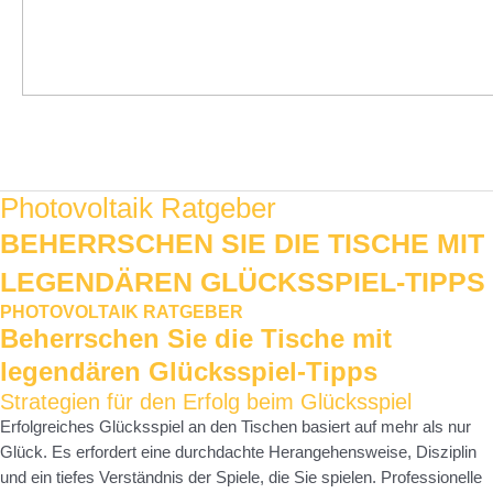
Hauptmenü
Photovoltaik Ratgeber
BEHERRSCHEN SIE DIE TISCHE MIT
LEGENDÄREN GLÜCKSSPIEL-TIPPS
PHOTOVOLTAIK RATGEBER
Beherrschen Sie die Tische mit
legendären Glücksspiel-Tipps
Strategien für den Erfolg beim Glücksspiel
Erfolgreiches Glücksspiel an den Tischen basiert auf mehr als nur
Glück. Es erfordert eine durchdachte Herangehensweise, Disziplin
und ein tiefes Verständnis der Spiele, die Sie spielen. Professionelle