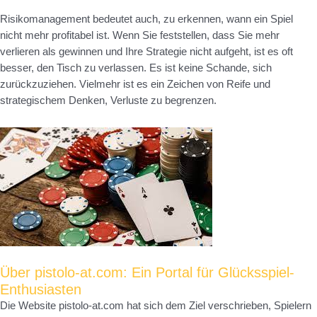
Risikomanagement bedeutet auch, zu erkennen, wann ein Spiel
nicht mehr profitabel ist. Wenn Sie feststellen, dass Sie mehr
verlieren als gewinnen und Ihre Strategie nicht aufgeht, ist es oft
besser, den Tisch zu verlassen. Es ist keine Schande, sich
zurückzuziehen. Vielmehr ist es ein Zeichen von Reife und
strategischem Denken, Verluste zu begrenzen.
Über pistolo-at.com: Ein Portal für Glücksspiel-
Enthusiasten
Die Website pistolo-at.com hat sich dem Ziel verschrieben, Spielern