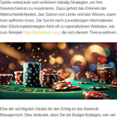
Spieler entwickeln und verfeinern ständig Strategien, um ihre
Gewinnchancen zu maximieren. Dazu gehört das Erlernen der
Wahrscheinlichkeiten, das Setzen von Limits und das Wissen, wann
man aufhören muss. Die Suche nach zuverlässigen Informationen
über Glücksspielstrategien führt oft zu spezialisierten Websites, wie
zum Beispiel
https://pistolo-at.com/
, die sich diesem Thema widmen.
Eine der wichtigsten Säulen für den Erfolg ist das Bankroll-
Management. Dies bedeutet, dass Sie ein Budget festlegen, wie viel