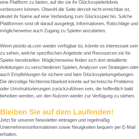
eine Plattform zu bieten, auf der sie ihr Glücksspielerlebnis
verbessern können. Obwohl die Seite derzeit nicht erreichbar ist,
deutet ihr Name auf eine Verbindung zum Glücksspiel hin. Solche
Plattformen sind oft darauf ausgelegt, Informationen, Ratschläge und
möglicherweise auch Zugang zu Spielen anzubieten.
Wenn pistolo-at.com wieder verfügbar ist, könnte es interessant sein
zu sehen, welche spezifischen Angebote und Ressourcen sie für
Spieler bereitstellen. Möglicherweise finden sich dort detaillierte
Anleitungen zu verschiedenen Spielen, Analysen von Strategien oder
auch Empfehlungen für sichere und faire Glücksspielumgebungen.
Die derzeitige Nichterreichbarkeit könnte auf technische Probleme
oder Umstrukturierungen zurückzuführen sein, die hoffentlich bald
behoben werden, um den Nutzern wieder zur Verfügung zu stehen.
Bleiben Sie auf dem Laufenden!
Jetzt für unseren Newsletter eintragen und regelmäßig
Unternehmensinformationen sowie Neuigkeiten bequem per E-Mail
erhalten.