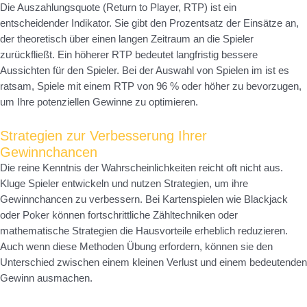
Die Auszahlungsquote (Return to Player, RTP) ist ein
entscheidender Indikator. Sie gibt den Prozentsatz der Einsätze an,
der theoretisch über einen langen Zeitraum an die Spieler
zurückfließt. Ein höherer RTP bedeutet langfristig bessere
Aussichten für den Spieler. Bei der Auswahl von Spielen im ist es
ratsam, Spiele mit einem RTP von 96 % oder höher zu bevorzugen,
um Ihre potenziellen Gewinne zu optimieren.
Strategien zur Verbesserung Ihrer
Gewinnchancen
Die reine Kenntnis der Wahrscheinlichkeiten reicht oft nicht aus.
Kluge Spieler entwickeln und nutzen Strategien, um ihre
Gewinnchancen zu verbessern. Bei Kartenspielen wie Blackjack
oder Poker können fortschrittliche Zähltechniken oder
mathematische Strategien die Hausvorteile erheblich reduzieren.
Auch wenn diese Methoden Übung erfordern, können sie den
Unterschied zwischen einem kleinen Verlust und einem bedeutenden
Gewinn ausmachen.