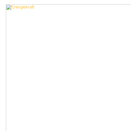
Zum
Inhalt
springen