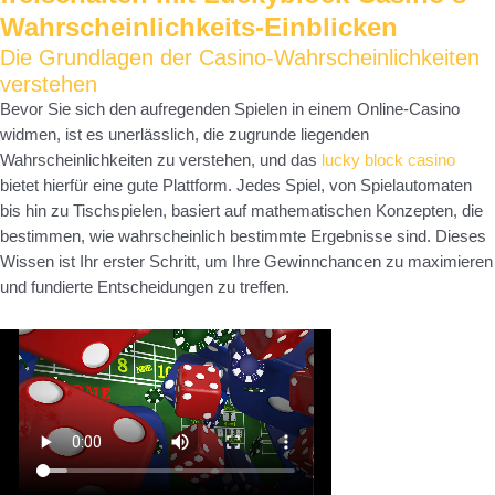
Wahrscheinlichkeits-Einblicken
Die Grundlagen der Casino-Wahrscheinlichkeiten
verstehen
Bevor Sie sich den aufregenden Spielen in einem Online-Casino
widmen, ist es unerlässlich, die zugrunde liegenden
Wahrscheinlichkeiten zu verstehen, und das
lucky block casino
bietet hierfür eine gute Plattform. Jedes Spiel, von Spielautomaten
bis hin zu Tischspielen, basiert auf mathematischen Konzepten, die
bestimmen, wie wahrscheinlich bestimmte Ergebnisse sind. Dieses
Wissen ist Ihr erster Schritt, um Ihre Gewinnchancen zu maximieren
und fundierte Entscheidungen zu treffen.