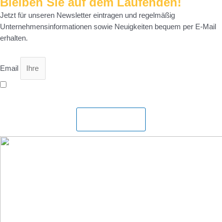
Bleiben Sie auf dem Laufenden!
Jetzt für unseren Newsletter eintragen und regelmäßig
Unternehmensinformationen sowie Neuigkeiten bequem per E-Mail
erhalten.
Email
Ich bin mit der Speicherung meiner Daten gemäß
Datenschutzerklärung
einverstanden.
Abonnieren