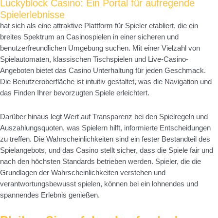
Luckyblock Casino: Ein Portal für aufregende
Spielerlebnisse
hat sich als eine attraktive Plattform für Spieler etabliert, die ein
breites Spektrum an Casinospielen in einer sicheren und
benutzerfreundlichen Umgebung suchen. Mit einer Vielzahl von
Spielautomaten, klassischen Tischspielen und Live-Casino-
Angeboten bietet das Casino Unterhaltung für jeden Geschmack.
Die Benutzeroberfläche ist intuitiv gestaltet, was die Navigation und
das Finden Ihrer bevorzugten Spiele erleichtert.
Darüber hinaus legt Wert auf Transparenz bei den Spielregeln und
Auszahlungsquoten, was Spielern hilft, informierte Entscheidungen
zu treffen. Die Wahrscheinlichkeiten sind ein fester Bestandteil des
Spielangebots, und das Casino stellt sicher, dass die Spiele fair und
nach den höchsten Standards betrieben werden. Spieler, die die
Grundlagen der Wahrscheinlichkeiten verstehen und
verantwortungsbewusst spielen, können bei ein lohnendes und
spannendes Erlebnis genießen.